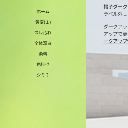
帽子ダークア
ホーム
ラベル外し
黄変(１)
ダークアッ
スレ汚れ
アップで更
ークアップ
全体漂白
染料
色掛け
シミ？