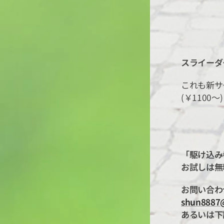
スライーダー
これも新サ
(￥1100～)
「駆け込み
お試しは無
お問い合わ
shun8887@
あるいは下